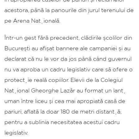
în apropierea caselor de pariuri și reclamelor
acestora, până la panourile din jurul terenului de
pe Arena Națională.
Într-un gest fără precedent, clădirile școlilor din
București au afișat bannere ale campaniei și au
declarat că nu le vor da jos până când guvernul
nu va aproba un cadru legislativ care să ofere o
protecție reală copiilor. Elevii de la Colegiul
Național Gheorghe Lazăr au format un lanț
uman între liceu și cea mai apropiată casă de
pariuri, aflată la doar 180 de metri distanță,
pentru a sublinia necesitatea acestui cadru
legislativ.