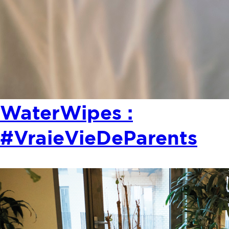
WaterWipes :
#VraieVieDeParents